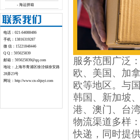
- 海运拼箱
电话：021-64088486
手机：13816319287
微 信：15221848446
Q Q：595025839
服务范围广泛
邮箱：595025839@qq.com
地址：上海市青浦区徐泾镇徐安路
欧、美国、加
28弄23号
网址：
http://www.cn-shjuyi.com
欧等地区。与
韩国、新加坡
港、澳门、台
物流渠道多样：代
快递，同时提