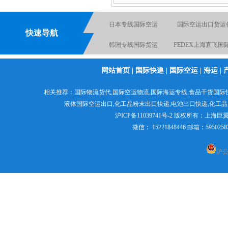
日本专线国际空运
国际空运出口货运
快速导航
韩国专线国际货运
FEDEX上海直飞国
电池国际快递出口
国际空运物流
网站首页
|
国际快递
|
国际空运
|
海运
|
化工品国际快递
液体粉末国际货
相关推荐：
国际物流货代
,
国际空运物流
,
国际海运专线
,食品干货国际
粉末国际货运出口
日本专线国际货代
液体国际空运出口,
化工品粉末出口快递
,电池出口快递,
化工品
沪ICP备11039741号-2
版权所有：
上海巨
微信： 15221848446 邮箱：595
沪公网