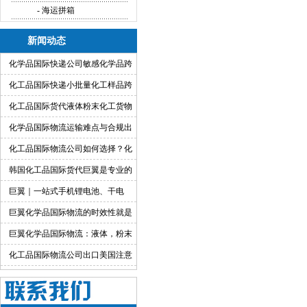
- 海运拼箱
新闻动态
化学品国际快递公司敏感化学品跨
境快递代理
化工品国际快递小批量化工样品跨
境运输渠道
化工品国际货代液体粉末化工货物
出口运输服务
化学品国际物流运输难点与合规出
货渠道详解
化工品国际物流公司如何选择？化
工货物跨境物流解决方案
韩国化工品国际货代巨翼是专业的
巨翼｜一站式手机锂电池、干电
池、纯电池国际快递出口
巨翼化学品国际物流的时效性就是
快！
巨翼化学品国际物流：液体，粉末
均可邮寄
化工品国际物流公司出口美国注意
事项