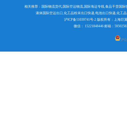
国际空运物流
空运物流出口服
相关推荐：
国际物流货代
,
国际空运物流
,
国际海运专线
,食品干货国际
液体国际空运出口,
化工品粉末出口快递
,电池出口快递,
化工品
液体粉末国际货运
上海直飞美国、墨
沪ICP备11039741号-2
版权所有：
上海巨
加拿大空运航
微信： 15221848446 邮箱：595
国际空运出口货运代理
沪公网
化工品原品名出口国际货运
国际空运到加拿大