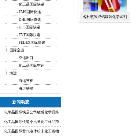
- 化工品国际快递
- EMS国际快递
各种瓶装或铝罐装化学试剂
- DHL国际快递
TNT快递到德国汉堡
- UPS国际快递
- TNT国际快递
- FEDEX国际快递
+
国际空运
- 空运出口
- 化工品国际空运
+
海运
- 海运整柜
- 海运拼箱
新闻动态
化学品国际快递公司敏感化学品跨
境快递代理
化工品国际快递小批量化工样品跨
境运输渠道
化工品国际货代液体粉末化工货物