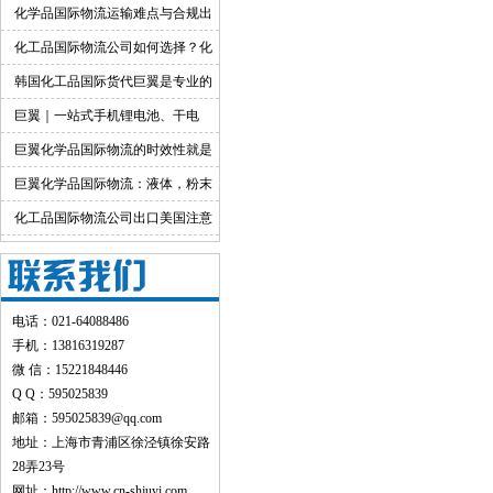
出口运输服务
化学品国际物流运输难点与合规出
货渠道详解
化工品国际物流公司如何选择？化
工货物跨境物流解决方案
韩国化工品国际货代巨翼是专业的
巨翼｜一站式手机锂电池、干电
池、纯电池国际快递出口
巨翼化学品国际物流的时效性就是
快！
巨翼化学品国际物流：液体，粉末
均可邮寄
化工品国际物流公司出口美国注意
事项
电话：021-64088486
手机：13816319287
微 信：15221848446
Q Q：595025839
邮箱：595025839@qq.com
地址：上海市青浦区徐泾镇徐安路
28弄23号
网址：
http://www.cn-shjuyi.com