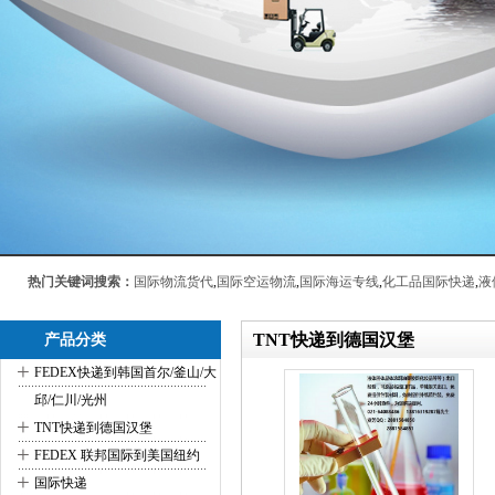
热门关键词搜索：
国际物流货代
,
国际空运物流
,
国际海运专线
,
化工品国际快递
,
液
TNT快递到德国汉堡
产品分类
+
FEDEX快递到韩国首尔/釜山/大
邱/仁川/光州
+
TNT快递到德国汉堡
+
FEDEX 联邦国际到美国纽约
+
国际快递