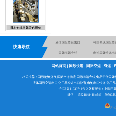
UPS上海直飞国际快递折扣
液体国际货运出口
韩国专线国际货
报价
国际海运专线
电池国际快递出
快速导航
国际物流空运到英国德国
化工品国际快
网站首页
|
国际快递
|
国际空运
|
海运
|
电池空运出口货运出口快
粉末国际货运出
化妆品国际快递
递出口
食品出口国际货运
日本专线国际空
相关推荐：
国际物流货代
,
国际空运物流
,
国际海运专线
,食品干货国际
液体国际空运出口,
化工品粉末出口快递
,电池出口快递,
化工品
沪ICP备11039741号-2
版权所有：
上海巨
微信： 15221848446 邮箱：595
沪公网
液体国际快递