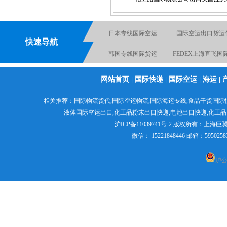
日本专线国际空运
日本专线国际空运
国际空运出口货运
快速导航
韩国专线国际货运
FEDEX上海直飞国
电池国际快递出口
国际空运物流
网站首页
|
国际快递
|
国际空运
|
海运
|
化工品国际快递
液体粉末国际货
国际空运出口货运代理
相关推荐：
国际物流货代
,
国际空运物流
,
国际海运专线
,食品干货国际
粉末国际货运出口
日本专线国际货代
液体国际空运出口,
化工品粉末出口快递
,电池出口快递,
化工品
沪ICP备11039741号-2
版权所有：
上海巨
微信： 15221848446 邮箱：595
沪公网
化工品原品名出口国际货运