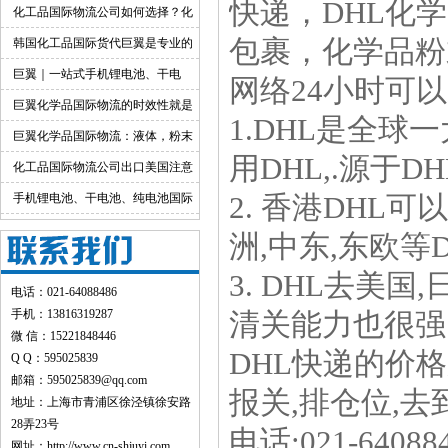
快递，DHL化
货渠道详解
化工品国际物流公司如何选择？化
工货物跨境物流解决方案
包裹，化学品粉
韩国化工品国际货代巨翼是专业的
巨翼｜一站式手机锂电池、干电
网络24小时可
池、纯电池国际快递出口
巨翼化学品国际物流的时效性就是
1.DHL是全球
快！
巨翼化学品国际物流：液体，粉末
用DHL,.源于D
均可邮寄
化工品国际物流公司出口美国注意
事项
手机锂电池、干电池、纯电池国际
2. 香港DHL
快递出口：品类特色+全运输方式详
洲,中东,东欧等
解
3. DHL去美
电话：021-64088486
手机：13816319287
清关能力也很强.
微 信：15221848446
DHL快递的价
Q Q：595025839
邮箱：595025839@qq.com
报关,排仓位,
地址：上海市青浦区徐泾镇徐安路
28弄23号
电话:021-64088
网址：
http://www.cn-shjuyi.com