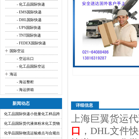
- 化工品国际快递
- EMS国际快递
- DHL国际快递
- UPS国际快递
- TNT国际快递
- FEDEX国际快递
+
国际空运
- 空运出口
- 化工品国际空运
+
海运
- 海运整柜
- 海运拼箱
新闻动态
详细信息
化工品国际快递小批量化工样品跨
上海巨翼货运代
境运输渠道
化工品国际货代液体粉末化工货物
口
，DHL文件
出口运输服务
化学品国际物流运输难点与合规出