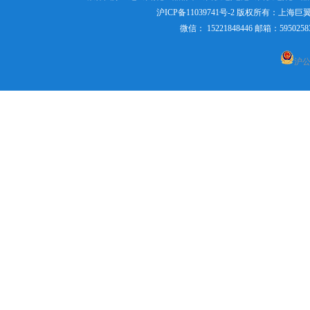
沪ICP备11039741号-2
版权所有：
上海巨
微信： 15221848446 邮箱：595
国际空运出口货运代理
沪公网
化工品原品名出口国际货运
国际空运到加拿大