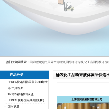
热门关键词搜索：
国际物流货代
,
国际空运物流
,
国际海运专线
,
化工品国际快递
,
液
桶装化工品粉末液体国际快递
产品分类
+
FEDEX快递到韩国首尔/釜山/大
邱/仁川/光州
+
TNT快递到德国汉堡
+
FEDEX 联邦国际到美国纽约
+
国际快递