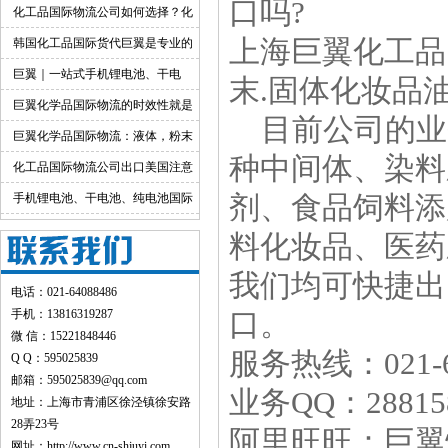
口吗?
货渠道详解
化工品国际物流公司如何选择？化
工货物跨境物流解决方案
上海巨翼化工品
韩国化工品国际货代巨翼是专业的
巨翼｜一站式手机锂电池、干电
末.固体化妆品油
池、纯电池国际快递出口
巨翼化学品国际物流的时效性就是
目前公司的业
快！
巨翼化学品国际物流：液体，粉末
种中间体、染料
均可邮寄
化工品国际物流公司出口美国注意
事项
手机锂电池、干电池、纯电池国际
剂、食品饲料添
快递出口：品类特色+全运输方式详
料化妆品、医药
解
我们均可快捷出
电话：021-64088486
手机：13816319287
口。
微 信：15221848446
服务热线：021-6
Q Q：595025839
邮箱：595025839@qq.com
业务QQ：288158
地址：上海市青浦区徐泾镇徐安路
28弄23号
阿里旺旺：巨翼
网址：
http://www.cn-shjuyi.com