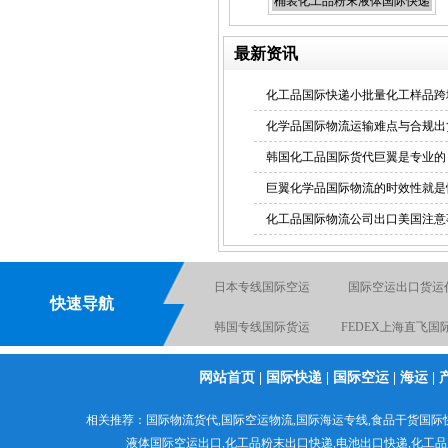
桶装化工品粉末液体国际快递
出口
最新资讯
化工品国际快递小批量化工样品跨
液体国际快递
化学品国际物流运输难点与合规出
韩国化工品国际货代巨翼是专业的
巨翼化学品国际物流的时效性就是
化工品国际物流公司出口美国注意
食品出口国际货运
液体国际货运出口
韩国专线国际货
快速导航
国际海运专线
电池国际快递出
国际物流空运到英国德国
化工品国际快
网站首页
|
国际快递
|
国际空运
|
海运
|
日本专线国际空运
电池空运出口货运出口快
粉末国际货运出
相关推荐：
国际物流货代
,
国际空运物流
,
国际海运专线
,食品干货国际
递出口
液体国际空运出口,
化工品粉末出口快递
,电池出口快递,
化工品
食品出口国际货运
日本专线国际空