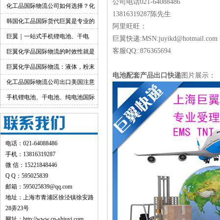
公司电话021-64088486
货渠道详解
化工品国际物流公司如何选择？化
13816319287陈先生
工货物跨境物流解决方案
韩国化工品国际货代巨翼是专业的
阿里旺旺：
巨翼｜一站式手机锂电池、干电
巨翼快递:MSN:juyikd@hotmail.co
客服QQ::876365694
池、纯电池国际快递出口
巨翼化学品国际物流的时效性就是
快！
巨翼化学品国际物流：液体，粉末
电池配套产品出口快递
图片展示：
均可邮寄
化工品国际物流公司出口美国注意
事项
手机锂电池、干电池、纯电池国际
快递出口：品类特色+全运输方式详
解
电话：021-64088486
手机：13816319287
微 信：15221848446
Q Q：595025839
邮箱：595025839@qq.com
地址：上海市青浦区徐泾镇徐安路
28弄23号
网址：
http://www.cn-shjuyi.com