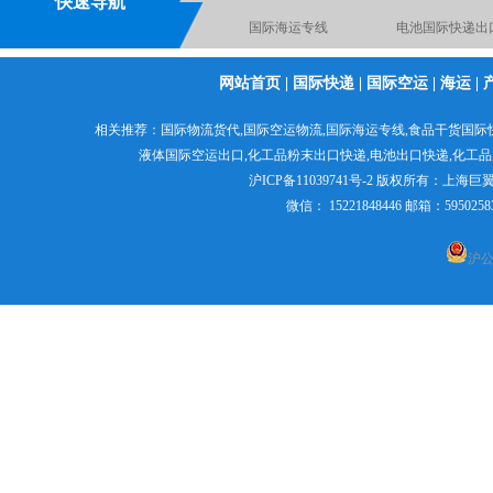
快速导航
国际物流空运到英国德国
化工品国际快
网站首页
|
国际快递
|
国际空运
|
海运
|
电池空运出口货运出口快
粉末国际货运出
递出口
食品出口国际货运
日本专线国际空
相关推荐：
国际物流货代
,
国际空运物流
,
国际海运专线
,食品干货国际
食品出口国际货运
液体国际空运出口,
化工品粉末出口快递
,电池出口快递,
化工品
沪ICP备11039741号-2
版权所有：
上海巨
微信： 15221848446 邮箱：595
沪公网
日本专线国际空运
国际空运出口货运代理