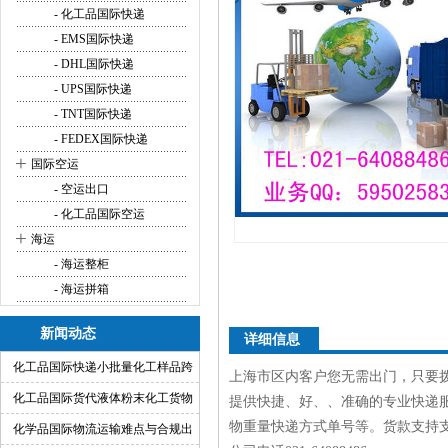
- 化工品国际快递
- EMS国际快递
- DHL国际快递
- UPS国际快递
- TNT国际快递
- FEDEX国际快递
+
国际空运
- 空运出口
- 化工品国际空运
+
海运
- 海运整柜
- 海运拼箱
新闻动态
详细信息
化工品国际快递小批量化工样品跨
上海市区内客户您无需出门，只要
境运输渠道
化工品国际货代液体粉末化工货物
提供快捷、好、、准确的专业快递
物重量快递方式单号等。货款支持支
出口运输服务
化学品国际物流运输难点与合规出