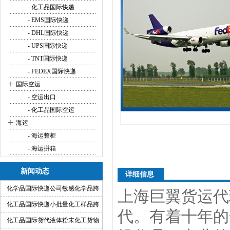
- 化工品国际快递
- EMS国际快递
- DHL国际快递
- UPS国际快递
- TNT国际快递
- FEDEX国际快递
+
国际空运
- 空运出口
- 化工品国际空运
+
海运
- 海运整柜
- 海运拼箱
新闻动态
详细信息
化学品国际快递公司敏感化学品跨
上海巨翼货运代
境快递代理
化工品国际快递小批量化工样品跨
代。有着十年的
境运输渠道
化工品国际货代液体粉末化工货物