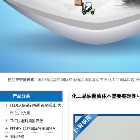
热门关键词搜索：
国际物流货代
,
国际空运物流
,
国际海运专线
,
化工品国际快递
,
液
化工品油墨液体不需要鉴定即
产品分类
+
FEDEX快递到韩国首尔/釜山/大
邱/仁川/光州
+
TNT快递到德国汉堡
+
FEDEX 联邦国际到美国纽约
+
国际快递