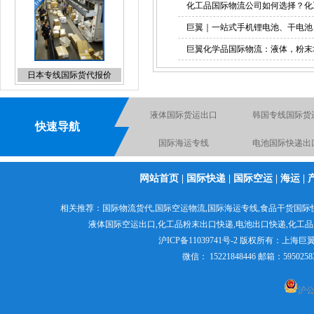
化工品国际物流公司如何选择？化
巨翼｜一站式手机锂电池、干电池
巨翼化学品国际物流：液体，粉末
UPS上海直飞国际快递折扣
报价
海运包裹出口货运
国际海运专线
快速导航
DHL上海直飞国际快递折
国际物流空运到英
扣报价
化学品出口货运代理
电池空运出口货运
化妆品国际快递
网站首页
|
国际快递
|
国际空运
|
海运
|
递出口
液体国际快递
食品出口国际货
相关推荐：
国际物流货代
,
国际空运物流
,
国际海运专线
,食品干货国际
液体国际空运出口,
化工品粉末出口快递
,电池出口快递,
化工品
粉末国际快递
液体国际货运出
沪ICP备11039741号-2
版权所有：
上海巨
微信： 15221848446 邮箱：595
液体国际快递
沪公网