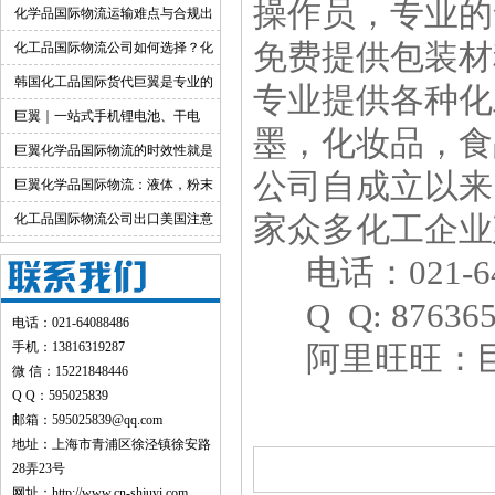
操作员，专业的
出口运输服务
化学品国际物流运输难点与合规出
货渠道详解
免费提供包装材
化工品国际物流公司如何选择？化
工货物跨境物流解决方案
韩国化工品国际货代巨翼是专业的
专业提供各种化
巨翼｜一站式手机锂电池、干电
墨，化妆品，食
池、纯电池国际快递出口
巨翼化学品国际物流的时效性就是
公司自成立以来
快！
巨翼化学品国际物流：液体，粉末
均可邮寄
化工品国际物流公司出口美国注意
家众多化工企业
事项
电话：021-640
Q Q: 8763656
电话：021-64088486
手机：13816319287
阿里旺旺：巨
微 信：15221848446
Q Q：595025839
邮箱：595025839@qq.com
地址：上海市青浦区徐泾镇徐安路
28弄23号
网址：
http://www.cn-shjuyi.com